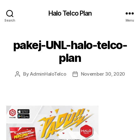
Halo Telco Plan
Search
Menu
pakej-UNL-halo-telco-
plan
By
AdminHaloTelco
November 30, 2020
Post
Post
author
date