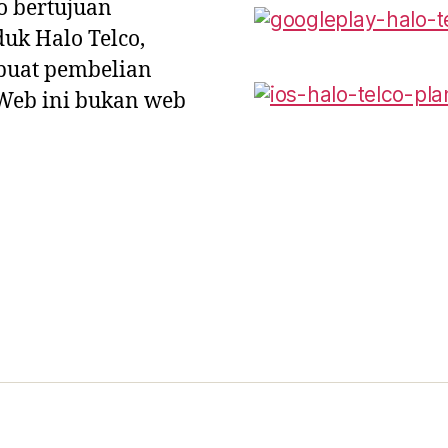
o bertujuan
uk Halo Telco,
uat pembelian
 Web ini bukan web