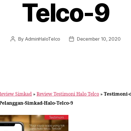
Telco-9
By
AdminHaloTelco
December 10, 2020
Post
Post
author
date
Review Simkad
»
Review Testimoni Halo Telco
»
Testimoni-
Pelanggan-Simkad-Halo-Telco-9