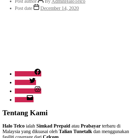
Post author
By
AdminHaloTelco
Post date
December 14, 2020
Facebook
Twitter
Instagram
Email
Tentang Kami
Halo Telco
ialah
Simkad Prepaid
atau
Prabayar
terbaru
di
Malaysia yang dikuasai oleh
Talian Tunetalk
dan menggunakan
fasiliti coverage dari
Celcom