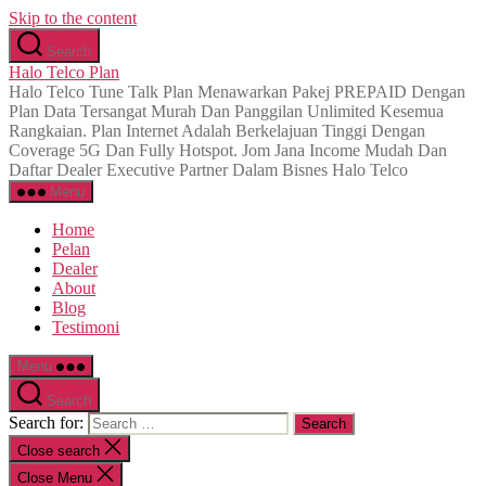
Skip to the content
Search
Halo Telco Plan
Halo Telco Tune Talk Plan Menawarkan Pakej PREPAID Dengan
Plan Data Tersangat Murah Dan Panggilan Unlimited Kesemua
Rangkaian. Plan Internet Adalah Berkelajuan Tinggi Dengan
Coverage 5G Dan Fully Hotspot. Jom Jana Income Mudah Dan
Daftar Dealer Executive Partner Dalam Bisnes Halo Telco
Menu
Home
Pelan
Dealer
About
Blog
Testimoni
Menu
Search
Search for:
Close search
Close Menu