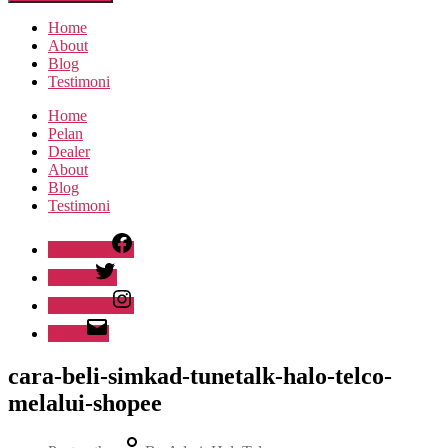
Home
About
Blog
Testimoni
Home
Pelan
Dealer
About
Blog
Testimoni
Facebook
Twitter
Instagram
Email
cara-beli-simkad-tunetalk-halo-telco-
melalui-shopee