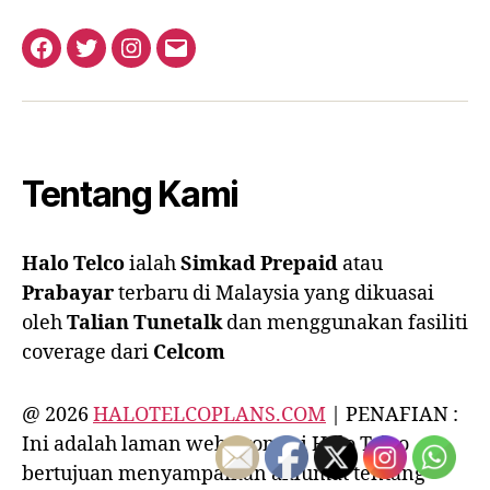
Facebook
Twitter
Instagram
Email
Tentang Kami
Halo Telco
ialah
Simkad Prepaid
atau
Prabayar
terbaru
di Malaysia yang dikuasai
oleh
Talian Tunetalk
dan menggunakan fasiliti
coverage dari
Celcom
@ 2026
HALOTELCOPLANS.COM
| PENAFIAN :
Ini adalah laman web promosi Halo Telco
bertujuan menyampaikan aklumat tentang