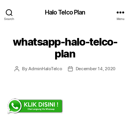
Halo Telco Plan
Search
Menu
whatsapp-halo-telco-
plan
By
AdminHaloTelco
December 14, 2020
Post
Post
author
date