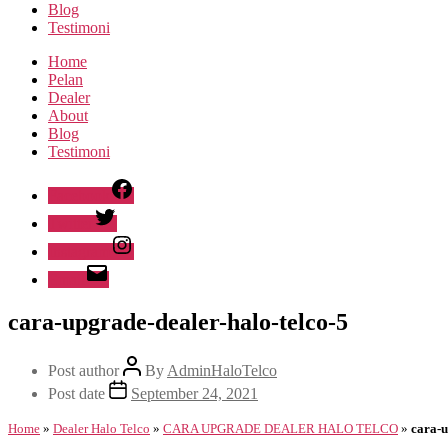
Blog
Testimoni
Home
Pelan
Dealer
About
Blog
Testimoni
Facebook
Twitter
Instagram
Email
cara-upgrade-dealer-halo-telco-5
Post author
By
AdminHaloTelco
Post date
September 24, 2021
Home
»
Dealer Halo Telco
»
CARA UPGRADE DEALER HALO TELCO
»
cara-u