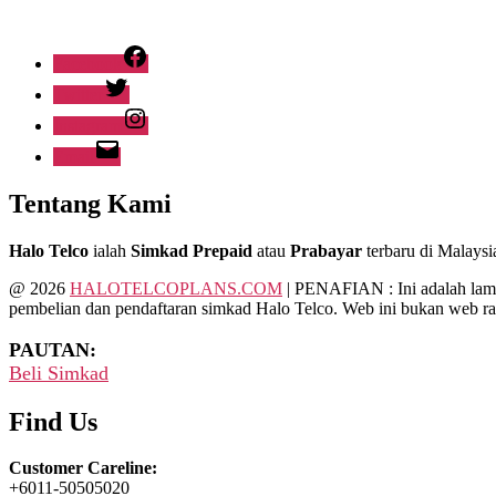
Facebook
Twitter
Instagram
Email
Tentang Kami
Halo Telco
ialah
Simkad Prepaid
atau
Prabayar
terbaru
di Malaysi
@ 2026
HALOTELCOPLANS.COM
| PENAFIAN : Ini adalah lam
pembelian dan pendaftaran simkad Halo Telco. Web ini bukan web ras
PAUTAN:
Beli Simkad
Find Us
Customer Careline:
+6011-50505020