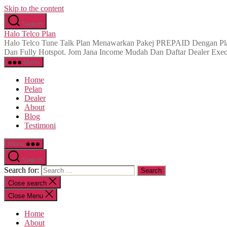
Skip to the content
Search
Halo Telco Plan
Halo Telco Tune Talk Plan Menawarkan Pakej PREPAID Dengan Plan
Dan Fully Hotspot. Jom Jana Income Mudah Dan Daftar Dealer Execu
Menu
Home
Pelan
Dealer
About
Blog
Testimoni
Menu
Search
Search for:
Close search
Close Menu
Home
About