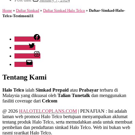
Home
»
Daftar Simkad
»
Daftar Simkad Halo Telco
»
Daftar-Simkad-Halo-
Telco-Testimoni11
Facebook
Twitter
Instagram
Email
Tentang Kami
Halo Telco
ialah
Simkad Prepaid
atau
Prabayar
terbaru
di
Malaysia yang dikuasai oleh
Talian Tunetalk
dan menggunakan
fasiliti coverage dari
Celcom
@ 2026
HALOTELCOPLANS.COM
| PENAFIAN : Ini adalah
laman web promosi Halo Telco bertujuan menyampaikan aklumat
tentang produk Halo Telco, serta memudahkan anda untuk membuat
pembelian dan pendaftaran simkad Halo Telco. Web ini bukan web
rasmi syarikat Halo Telco.