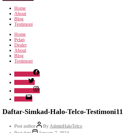
Home
About
Blog
Testimoni
Home
Pelan
Dealer
About
Blog
Testimoni
Facebook
Twitter
Instagram
Email
Daftar-Simkad-Halo-Telco-Testimoni11
Post author
By
AdminHaloTelco
Post date
January 7, 2024