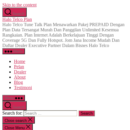
Skip to the content
Search
Halo Telco Plan
Halo Telco Tune Talk Plan Menawarkan Pakej PREPAID Dengan
Plan Data Tersangat Murah Dan Panggilan Unlimited Kesemua
Rangkaian. Plan Internet Adalah Berkelajuan Tinggi Dengan
Coverage 5G Dan Fully Hotspot. Jom Jana Income Mudah Dan
Daftar Dealer Executive Partner Dalam Bisnes Halo Telco
Menu
Home
Pelan
Dealer
About
Blog
Testimoni
Menu
Search
Search for:
Close search
Close Menu