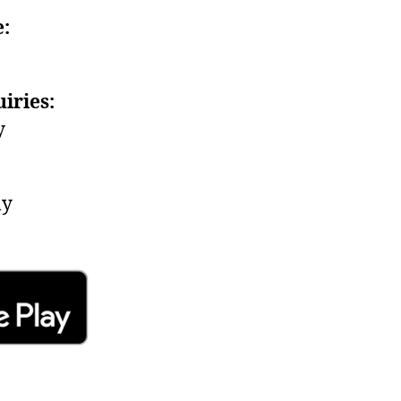
:
iries:
y
my