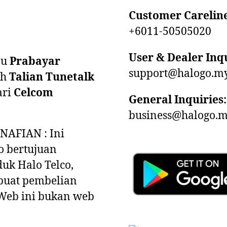
Customer Careline
+6011-50505020
User & Dealer Inqu
au
Prabayar
support@halogo.m
eh
Talian Tunetalk
ari
Celcom
General Inquiries:
business@halogo.
NAFIAN : Ini
o bertujuan
uk Halo Telco,
uat pembelian
 Web ini bukan web