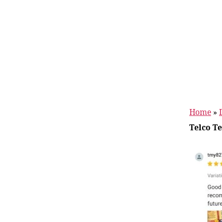
Home
»
Telco T