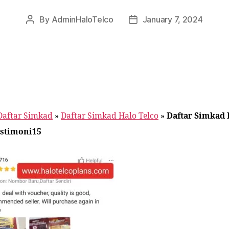
By
AdminHaloTelco
January 7, 2024
Post
Post
author
date
Daftar Simkad
»
Daftar Simkad Halo Telco
»
Daftar Simkad 
estimoni15