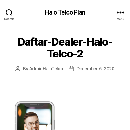
Halo Telco Plan
Search
Menu
Daftar-Dealer-Halo-
Telco-2
By
AdminHaloTelco
December 6, 2020
Post
Post
author
date