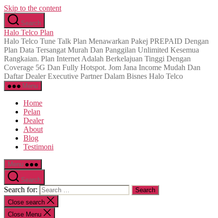
Skip to the content
Search
Halo Telco Plan
Halo Telco Tune Talk Plan Menawarkan Pakej PREPAID Dengan
Plan Data Tersangat Murah Dan Panggilan Unlimited Kesemua
Rangkaian. Plan Internet Adalah Berkelajuan Tinggi Dengan
Coverage 5G Dan Fully Hotspot. Jom Jana Income Mudah Dan
Daftar Dealer Executive Partner Dalam Bisnes Halo Telco
Menu
Home
Pelan
Dealer
About
Blog
Testimoni
Menu
Search
Search for:
Close search
Close Menu