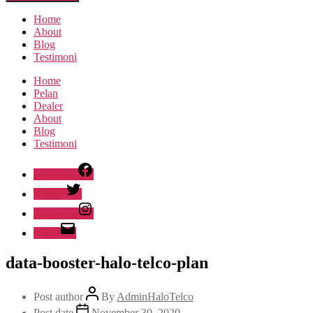
Home
About
Blog
Testimoni
Home
Pelan
Dealer
About
Blog
Testimoni
Facebook
Twitter
Instagram
Email
data-booster-halo-telco-plan
Post author
By
AdminHaloTelco
Post date
November 30, 2020