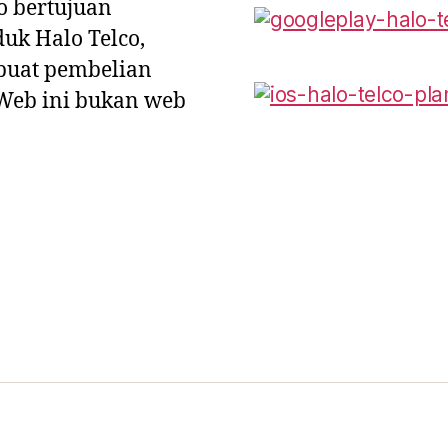
o bertujuan
uk Halo Telco,
uat pembelian
 Web ini bukan web