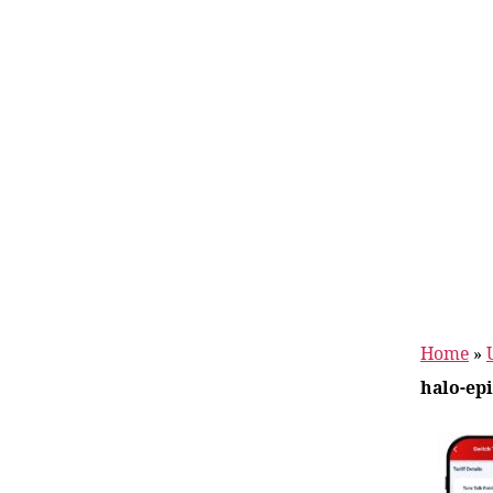
Home
»
halo-ep