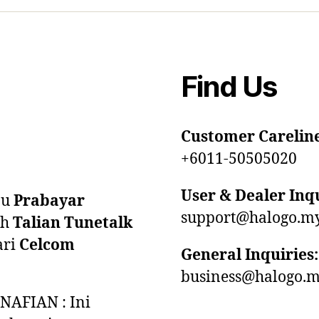
Find Us
Customer Careline
+6011-50505020
User & Dealer Inqu
au
Prabayar
support@halogo.m
eh
Talian Tunetalk
ari
Celcom
General Inquiries:
business@halogo.
NAFIAN : Ini