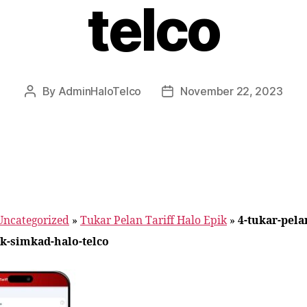
telco
By
AdminHaloTelco
November 22, 2023
Post
Post
author
date
Uncategorized
»
Tukar Pelan Tariff Halo Epik
»
4-tukar-pelan
ik-simkad-halo-telco