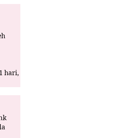
eh
1 hari,
nk
la