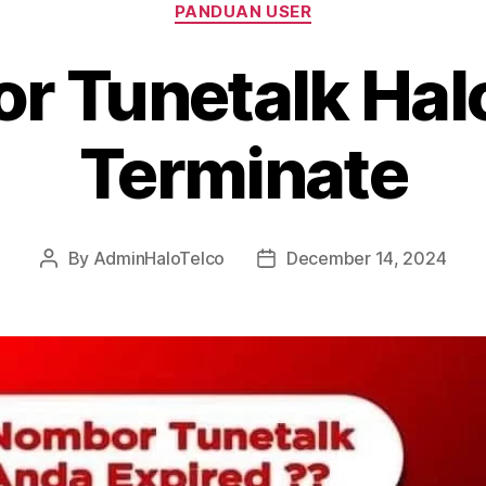
Categories
PANDUAN USER
r Tunetalk Halo
Terminate
By
AdminHaloTelco
December 14, 2024
Post
Post
author
date