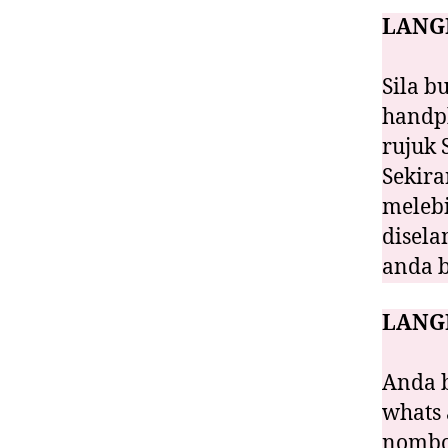
LANG
Sila b
handph
rujuk 
Sekir
melebi
disela
anda 
LANG
Anda b
whats
nombo