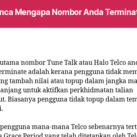
nca Mengapa Nombor Anda Termina
utama nombor Tune Talk atau Halo Telco an
terminate adalah kerana pengguna tidak me
ng tambah nilai atau topup dalam jangka m
anjang untuk aktifkan perkhidmatan talian
ut. Biasanya pengguna tidak topup dalam te
i.
 pengguna mana-mana Telco sebenarnya ter
 Grace Period yang telah ditetapkan oleh Tel