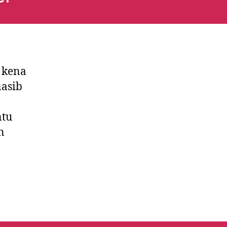
 kena
nasib
ntu
n