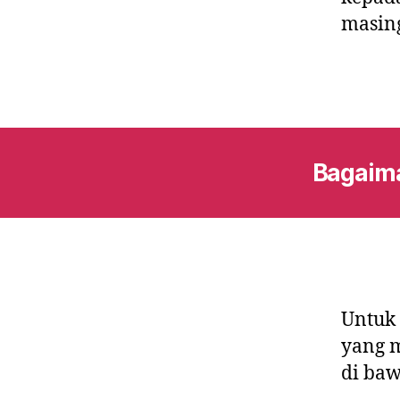
masin
Bagaima
Untuk 
yang m
di baw