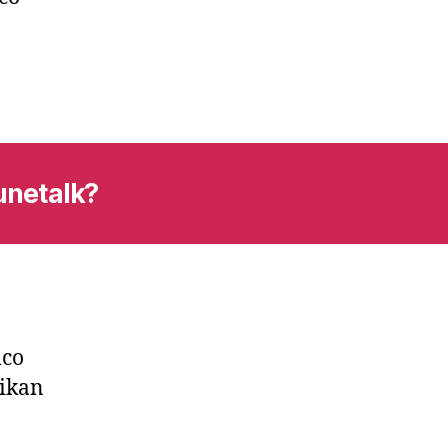
unetalk?
lco
rikan