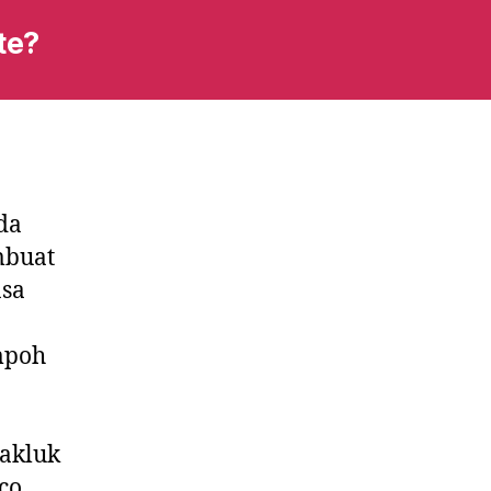
te?
da
mbuat
asa
mpoh
takluk
co