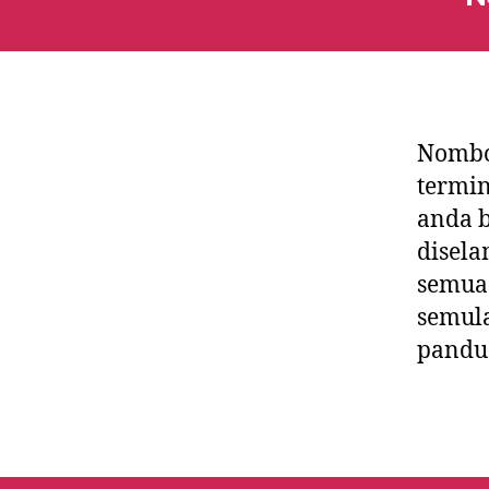
Nombo
termin
anda b
disela
semua
semula
pandua