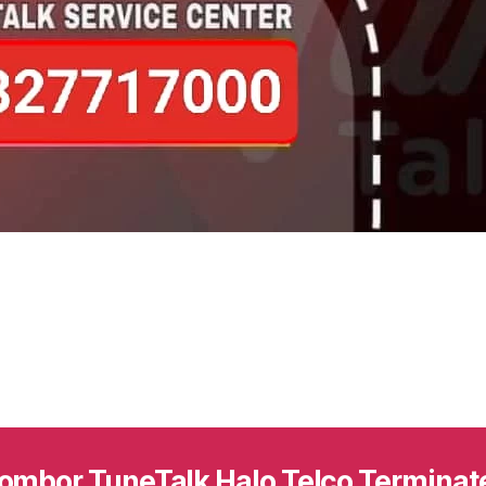
ombor TuneTalk Halo Telco Terminat