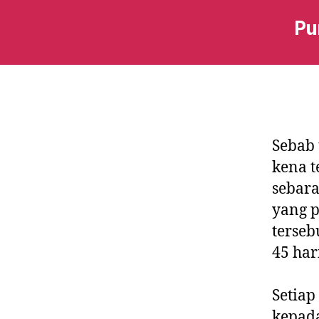
Pu
Sebab 
kena 
sebara
yang p
terseb
45 har
Setiap
kepada