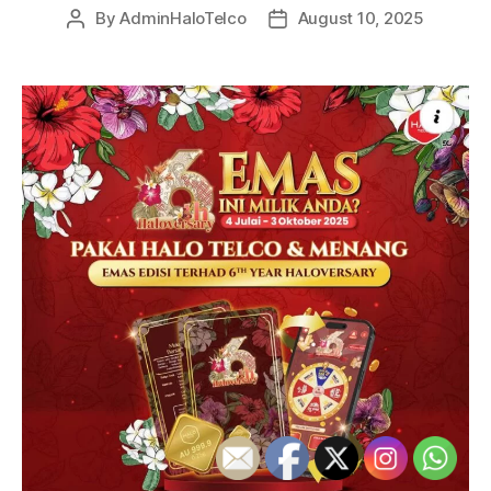
By
AdminHaloTelco
August 10, 2025
Post
Post
author
date