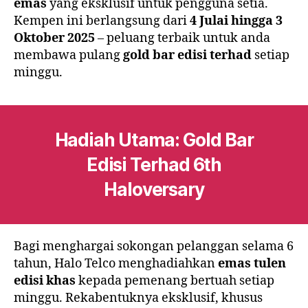
emas
yang eksklusif untuk pengguna setia.
Kempen ini berlangsung dari
4 Julai hingga 3
Oktober 2025
– peluang terbaik untuk anda
membawa pulang
gold bar edisi terhad
setiap
minggu.
Hadiah Utama: Gold Bar
Edisi Terhad 6th
Haloversary
Bagi menghargai sokongan pelanggan selama 6
tahun, Halo Telco menghadiahkan
emas tulen
edisi khas
kepada pemenang bertuah setiap
minggu. Rekabentuknya eksklusif, khusus