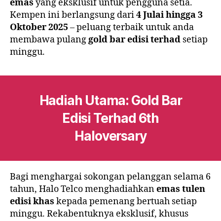
emas
yang eksklusif untuk pengguna setia.
Kempen ini berlangsung dari
4 Julai hingga 3
Oktober 2025
– peluang terbaik untuk anda
membawa pulang
gold bar edisi terhad
setiap
minggu.
Hadiah Utama: Gold Bar
Edisi Terhad 6th
Haloversary
Bagi menghargai sokongan pelanggan selama 6
tahun, Halo Telco menghadiahkan
emas tulen
edisi khas
kepada pemenang bertuah setiap
minggu. Rekabentuknya eksklusif, khusus