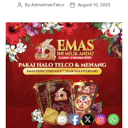
By
AdminHaloTelco
August 10, 2025
Post
Post
author
date